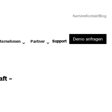
Karriere
Kontakt
Blog
Demo anfragen
Support
ternehmen
Partner
ft –