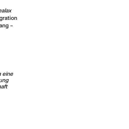
ealax
gration
ang –
 eine
gung
aft