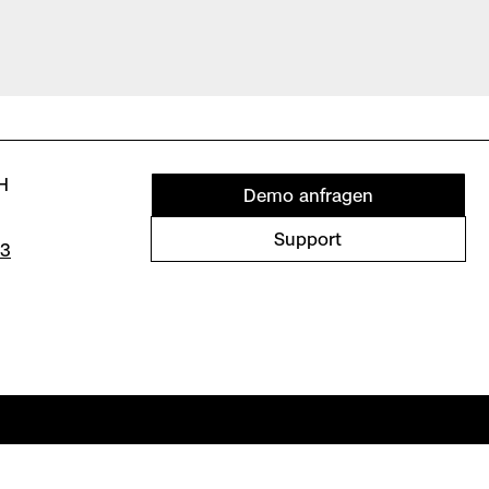
H
Demo anfragen
Support
33