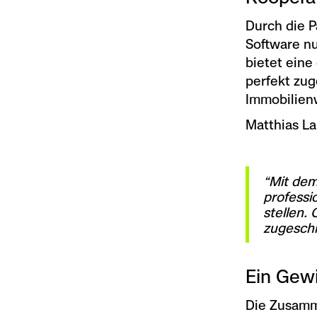
Durch die P
Software n
bietet eine
perfekt zug
Immobilienw
Matthias La
“Mit de
professi
stellen.
zugeschn
Ein Gewi
Die Zusamme