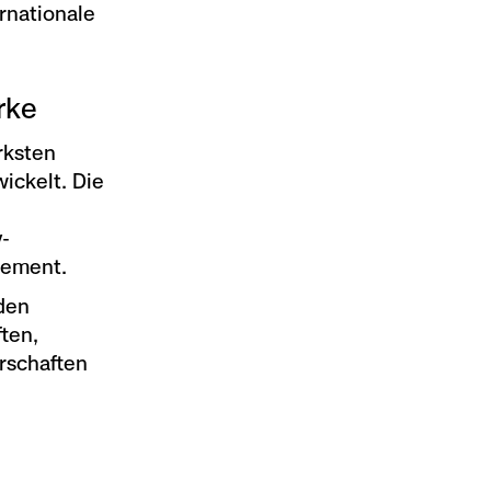
rnationale
rke
rksten
ickelt. Die
y-
gement.
den
ten,
rschaften