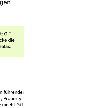
ngen
t: GiT
cke die
ealax.
in führender
, Property-
z macht GiT