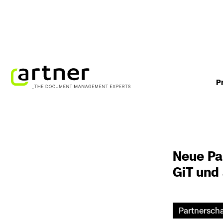
P
Neue Par
GiT und 
Partnersch