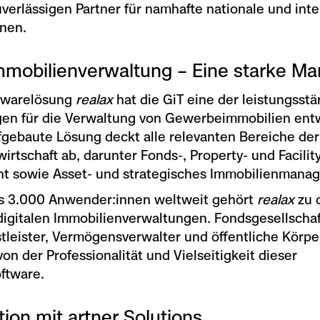
verlässigen Partner für namhafte nationale und inte
onen.
mmobilienverwaltung – Eine starke Ma
ftwarelösung
realax
hat die GiT eine der leistungsstä
n für die Verwaltung von Gewerbeimmobilien entw
gebaute Lösung deckt alle relevanten Bereiche der
irtschaft ab, darunter Fonds-, Property- und Facilit
 sowie Asset- und strategisches Immobilienmana
ls 3.000 Anwender:innen weltweit gehört
realax
zu 
igitalen Immobilienverwaltungen. Fondsgesellschaf
tleister, Vermögensverwalter und öffentliche Körpe
von der Professionalität und Vielseitigkeit dieser
ftware.
ion mit artner Solutions