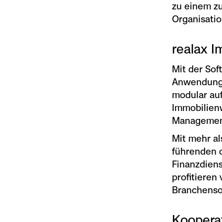
zu einem zu
Organisati
realax I
Mit der So
Anwendunge
modular auf
Immobilienw
Management
Mit mehr a
führenden d
Finanzdiens
profitieren 
Branchenso
Kooperat