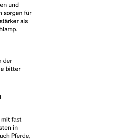
ten und
n sorgen für
stärker als
chlamp.
n der
e bitter
n
mit fast
sten in
auch Pferde,