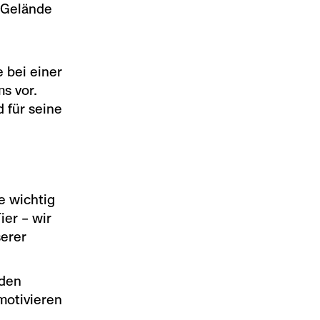
-Gelände
e bei einer
s vor.
 für seine
e wichtig
er – wir
serer
nden
motivieren