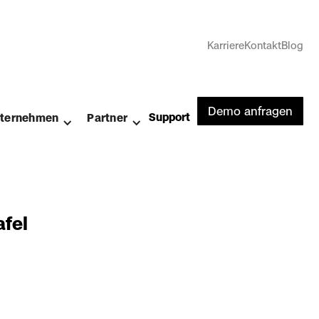
Karriere
Kontakt
Blog
Demo anfragen
Support
ternehmen
Partner
afel