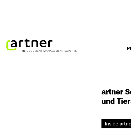
P
artner S
und Tie
Inside artne