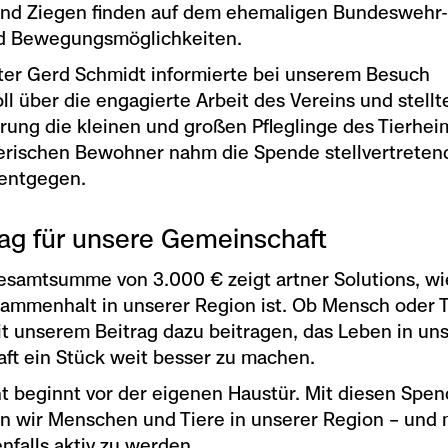
nd Ziegen finden auf dem ehemaligen Bundeswehr
d Bewegungsmöglichkeiten.
ter Gerd Schmidt informierte bei unserem Besuch
ll über die engagierte Arbeit des Vereins und stellt
rung die kleinen und großen Pfleglinge des Tierheim
ierischen Bewohner nahm die Spende stellvertretend
 entgegen.
rag für unsere Gemeinschaft
esamtsumme von 3.000 € zeigt artner Solutions, wi
ammenhalt in unserer Region ist. Ob Mensch oder Ti
 unserem Beitrag dazu beitragen, das Leben in un
ft ein Stück weit besser zu machen.
 beginnt vor der eigenen Haustür. Mit diesen Spe
n wir Menschen und Tiere in unserer Region – und 
nfalls aktiv zu werden.