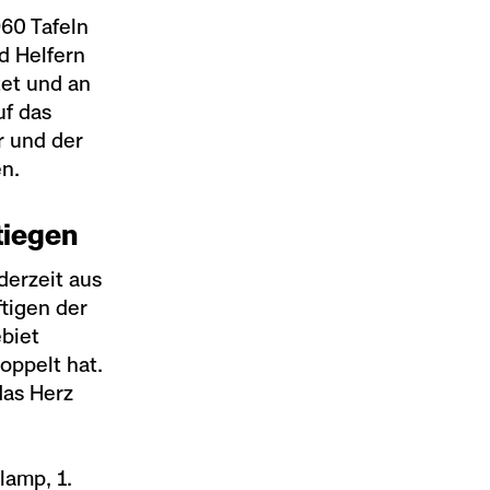
960 Tafeln
d Helfern
et und an
uf das
r und der
n.
tiegen
derzeit aus
ftigen der
biet
oppelt hat.
das Herz
lamp, 1.