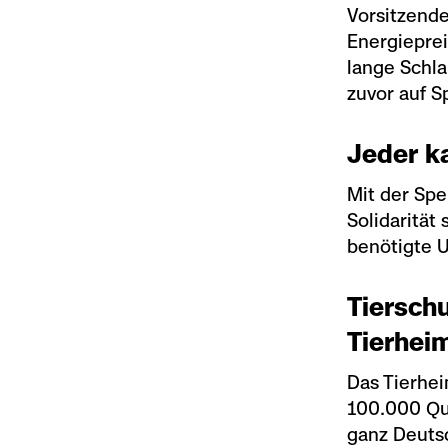
Vorsitzende
Energieprei
lange Schla
zuvor auf S
Jeder ka
Mit der Sp
Solidarität
benötigte U
Tiersch
Tierhei
Das Tierhei
100.000 Qu
ganz Deutsc