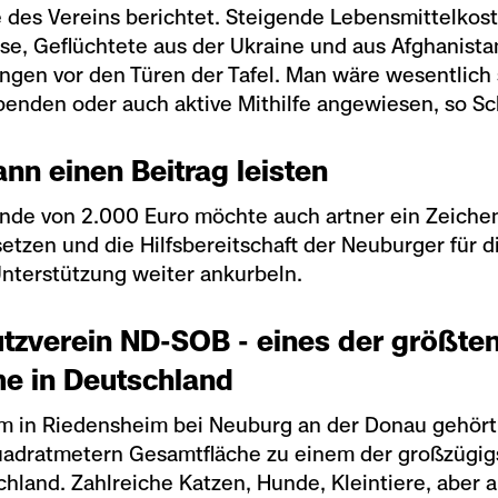
 des Vereins berichtet. Steigende Lebensmittelkos
se, Geflüchtete aus der Ukraine und aus Afghanista
ngen vor den Türen der Tafel. Man wäre wesentlich 
penden oder auch aktive Mithilfe angewiesen, so S
nn einen Beitrag leisten
ende von 2.000 Euro möchte auch artner ein Zeiche
 setzen und die Hilfsbereitschaft der Neuburger für di
nterstützung weiter ankurbeln.
utzverein ND-SOB - eines der größte
me in Deutschland
m in Riedensheim bei Neuburg an der Donau gehört 
adratmetern Gesamtfläche zu einem der großzügig
hland. Zahlreiche Katzen, Hunde, Kleintiere, aber 