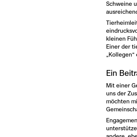
Schweine u
ausreichen
Tierheimlei
eindrucksvo
kleinen Füh
Einer der t
„Kollegen“
Ein Beit
Mit einer G
uns der Zus
möchten mit
Gemeinscha
Engagement
unterstütze
andere, ebe